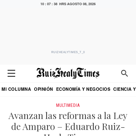
10 : 07 : 38 HRS
AGOSTO 08, 2026
RUIZHEALYTIMES_T_0
MI COLUMNA
OPINIÓN
ECONOMÍA Y NEGOCIOS
CIENCIA 
DIALOGO NOCTURNO
ECONOMISTA
EL UNIVERSAL
EDUARDO RUIZ HEALY EN FORMULA
PUEBLA
REFORMA
CRITERIO DE HI
MULTIMEDIA
Avanzan las reformas a la Ley
de Amparo – Eduardo Ruiz-