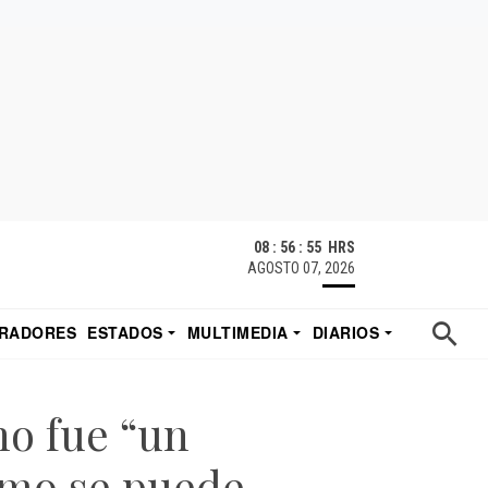
08 : 56 : 55 HRS
AGOSTO 07, 2026
RADORES
ESTADOS
MULTIMEDIA
DIARIOS
ACATECAS
TUDIO DE EDUARDO
EL IMPARCIAL DE HERMOSILLO
no fue “un
cómo se puede