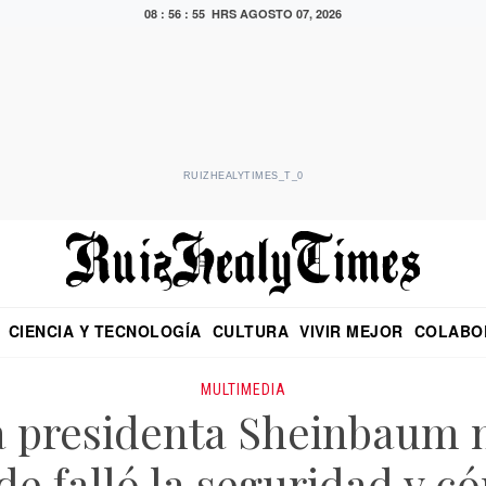
08 : 56 : 55 HRS
AGOSTO 07, 2026
RUIZHEALYTIMES_T_0
CIENCIA Y TECNOLOGÍA
CULTURA
VIVIR MEJOR
COLABO
NO
CRITERIO DE HIDALGO
EDUARDO RUIZ HEALY EN FORMULA
DIARIO DE CHIAPAS
PUEBLA
OPINIÓN
IMAGEN DE Z
EN EL ES
MULTIMEDIA
a presidenta Sheinbaum 
de falló la seguridad y 