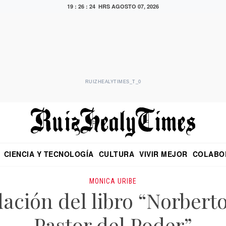
19 : 26 : 25 HRS
AGOSTO 07, 2026
RUIZHEALYTIMES_T_0
CIENCIA Y TECNOLOGÍA
CULTURA
VIVIR MEJOR
COLABO
NO
CRITERIO DE HIDALGO
EDUARDO RUIZ HEALY EN FORMULA
DIARIO DE CHIAPAS
PUEBLA
OPINIÓN
IMAGEN DE Z
EN EL ES
MONICA URIBE
ión del libro “Norberto
Pastor del Poder”