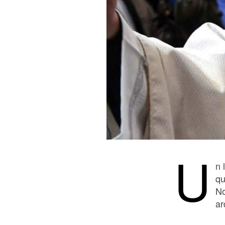
U
n 
qu
No
ar