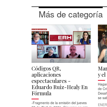
Más de categoría
Códigos QR,
Mar
aplicaciones
y el
espectaculares -
Hagan
Eduardo Ruiz-Healy En
de Cri
Fórmula
Desaf
se sa
-Fragmento de la emisión del jueves
ENER