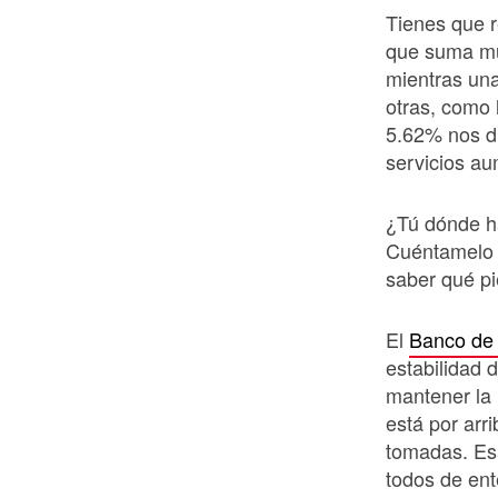
Tienes que r
que suma mu
mientras un
otras, como 
5.62% nos di
servicios a
¿Tú dónde h
Cuéntamelo 
saber qué p
El
Banco de
estabilidad 
mantener la 
está por arr
tomadas. Es
todos de ent