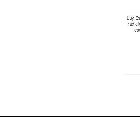
Luy Es
radiof
es