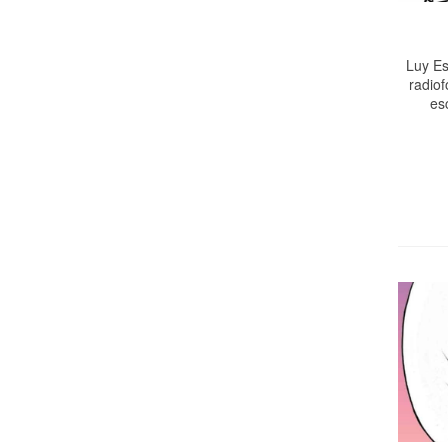
Luy Es
radiof
es