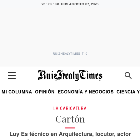
23 : 05 : 59 HRS
AGOSTO 07, 2026
RUIZHEALYTIMES_T_0
MI COLUMNA
OPINIÓN
ECONOMÍA Y NEGOCIOS
CIENCIA 
DIALOGO NOCTURNO
ECONOMISTA
EL UNIVERSAL
EDUARDO RUIZ HEALY EN FORMULA
PUEBLA
REFORMA
CRITERIO DE HI
LA CARICATURA
Cartón
Luy Es técnico en Arquitectura, locutor, actor