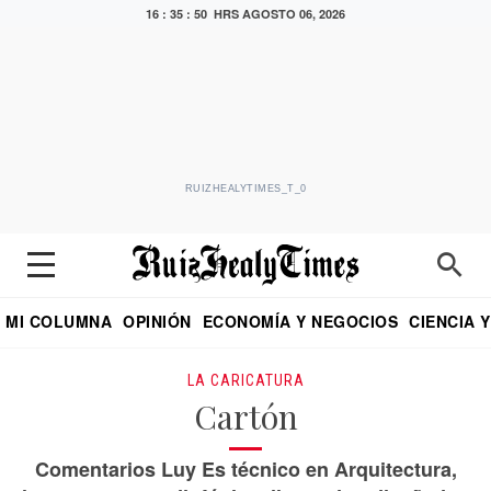
16 : 35 : 51 HRS
AGOSTO 06, 2026
RUIZHEALYTIMES_T_0
MI COLUMNA
OPINIÓN
ECONOMÍA Y NEGOCIOS
CIENCIA 
DIALOGO NOCTURNO
ECONOMISTA
EL UNIVERSAL
EDUARDO RUIZ HEALY EN FORMULA
PUEBLA
REFORMA
CRITERIO DE HI
LA CARICATURA
Cartón
Comentarios Luy Es técnico en Arquitectura,