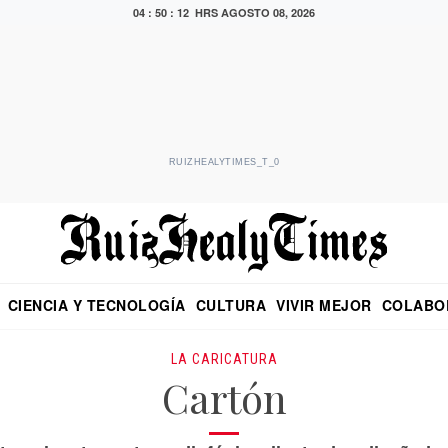
04 : 50 : 13 HRS
AGOSTO 08, 2026
RUIZHEALYTIMES_T_0
CIENCIA Y TECNOLOGÍA
CULTURA
VIVIR MEJOR
COLABO
NO
CRITERIO DE HIDALGO
EDUARDO RUIZ HEALY EN FORMULA
DIARIO DE CHIAPAS
PUEBLA
OPINIÓN
IMAGEN DE Z
EN EL ES
LA CARICATURA
Cartón