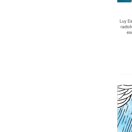
Luy Es
radiof
es