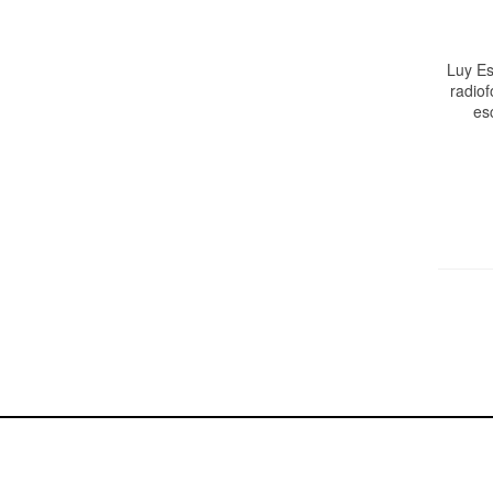
Luy Es
radiof
es