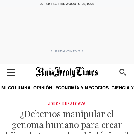
09 : 22 : 47 HRS
AGOSTO 06, 2026
RUIZHEALYTIMES_T_0
MI COLUMNA
OPINIÓN
ECONOMÍA Y NEGOCIOS
CIENCIA 
DIALOGO NOCTURNO
ECONOMISTA
EL UNIVERSAL
EDUARDO RUIZ HEALY EN FORMULA
PUEBLA
REFORMA
CRITERIO DE HI
JORGE RUBALCAVA
¿Debemos manipular el
genoma humano para crear