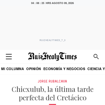
04 : 08 : 26 HRS
AGOSTO 09, 2026
RUIZHEALYTIMES_T_0
MI COLUMNA
OPINIÓN
ECONOMÍA Y NEGOCIOS
CIENCIA 
DIALOGO NOCTURNO
ECONOMISTA
EL UNIVERSAL
EDUARDO RUIZ HEALY EN FORMULA
PUEBLA
REFORMA
CRITERIO DE HI
JORGE RUBALCAVA
Chicxulub, la última tarde
perfecta del Cretácico