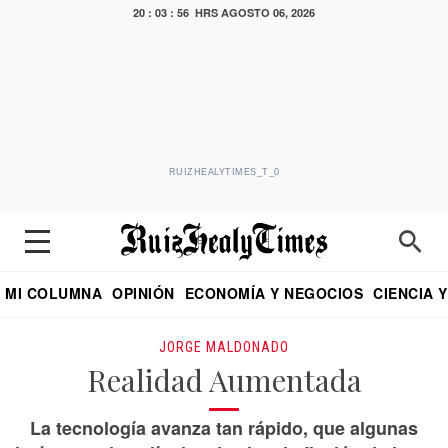
20 : 03 : 57 HRS
AGOSTO 06, 2026
RUIZHEALYTIMES_T_0
MI COLUMNA
OPINIÓN
ECONOMÍA Y NEGOCIOS
CIENCIA 
DIALOGO NOCTURNO
ECONOMISTA
EL UNIVERSAL
EDUARDO RUIZ HEALY EN FORMULA
PUEBLA
REFORMA
CRITERIO DE HI
JORGE MALDONADO
Realidad Aumentada
La tecnología avanza tan rápido, que algunas