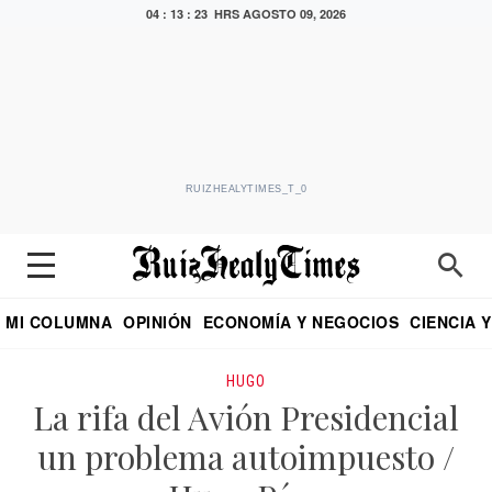
04 : 13 : 23 HRS
AGOSTO 09, 2026
RUIZHEALYTIMES_T_0
MI COLUMNA
OPINIÓN
ECONOMÍA Y NEGOCIOS
CIENCIA 
DIALOGO NOCTURNO
ECONOMISTA
EL UNIVERSAL
EDUARDO RUIZ HEALY EN FORMULA
PUEBLA
REFORMA
CRITERIO DE HI
HUGO
La rifa del Avión Presidencial
un problema autoimpuesto /