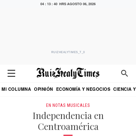
04 : 13 : 41 HRS
AGOSTO 06, 2026
RUIZHEALYTIMES_T_0
MI COLUMNA
OPINIÓN
ECONOMÍA Y NEGOCIOS
CIENCIA 
DIALOGO NOCTURNO
ECONOMISTA
EL UNIVERSAL
EDUARDO RUIZ HEALY EN FORMULA
PUEBLA
REFORMA
CRITERIO DE HI
EN NOTAS MUSICALES
Independencia en
Centroamérica