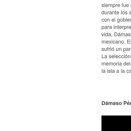
siempre fue 
durante los 
con el gobie
para interpr
vida, Dámas
mexicano. E
sufrió un par
La selección
memoria del
la isla a la c
Dámaso Pére