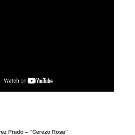
ez Prado – “Cerezo Rosa”