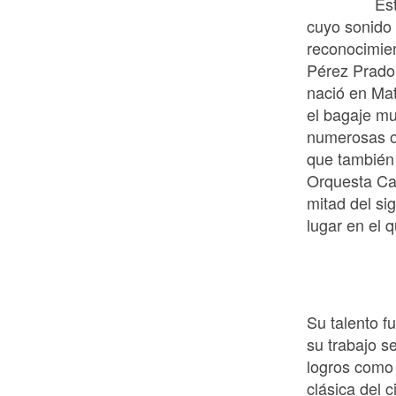
Es
cuyo sonido 
reconocimie
Pérez Prado
nació en Mat
el bagaje mu
numerosas o
que también 
Orquesta Cas
mitad del si
lugar en el 
Su talento f
su trabajo se
logros como 
clásica del 