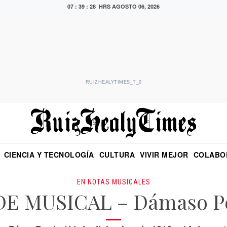
07 : 39 : 29 HRS
AGOSTO 06, 2026
RUIZHEALYTIMES_T_0
CIENCIA Y TECNOLOGÍA
CULTURA
VIVIR MEJOR
COLABO
NO
CRITERIO DE HIDALGO
EDUARDO RUIZ HEALY EN FORMULA
DIARIO DE CHIAPAS
PUEBLA
OPINIÓN
IMAGEN DE Z
EN EL ES
EN NOTAS MUSICALES
E MUSICAL – Dámaso Pé