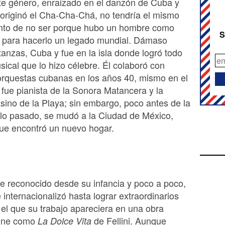
te género, enraizado en el danzón de Cuba y
originó el Cha-Cha-Chá, no tendría el mismo
nto de no ser porque hubo un hombre como
S
 para hacerlo un legado mundial. Dámaso
anzas, Cuba y fue en la isla donde logró todo
sical que lo hizo célebre. Él colaboró con
rquestas cubanas en los años 40, mismo en el
fue pianista de la Sonora Matancera y la
ino de la Playa; sin embargo, poco antes de la
glo pasado, se mudó a la Ciudad de México,
que encontró un nuevo hogar.
ue reconocido desde su infancia y poco a poco,
 internacionalizó hasta lograr extraordinarios
el que su trabajo apareciera en una obra
cine como
de Fellini. Aunque
La Dolce Vita