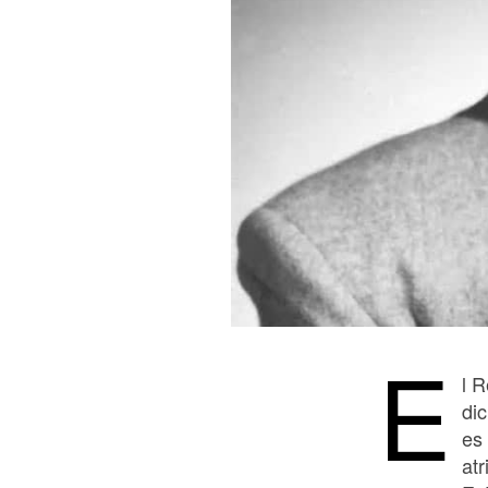
E
l 
di
es 
atr