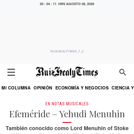
20 : 04 : 11 HRS
AGOSTO 06, 2026
RUIZHEALYTIMES_T_0
MI COLUMNA
OPINIÓN
ECONOMÍA Y NEGOCIOS
CIENCIA 
DIALOGO NOCTURNO
ECONOMISTA
EL UNIVERSAL
EDUARDO RUIZ HEALY EN FORMULA
PUEBLA
REFORMA
CRITERIO DE HI
EN NOTAS MUSICALES
Efeméride – Yehudi Menuhin
También conocido como Lord Menuhin of Stoke