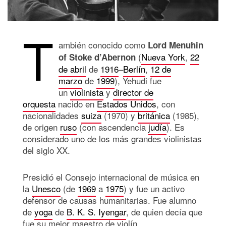
T
ambién conocido como
Lord Menuhin
(
Nueva York
,
22
of Stoke d’Abernon
de abril
de
1916
–
Berlín
,
12 de
marzo
de
1999
), Yehudi fue
un
violinista
y
director de
orquesta
nacido en
Estados Unidos
, con
nacionalidades
suiza
(1970) y
británica
(1985),
de origen
ruso
(con ascendencia
judía
). Es
considerado uno de los más grandes violinistas
del siglo XX.
Presidió el Consejo internacional de música en
la
Unesco
(de
1969
a
1975
) y fue un activo
defensor de causas humanitarias. Fue alumno
de
yoga
de
B. K. S. Iyengar
, de quien decía que
fue su mejor maestro de violín.