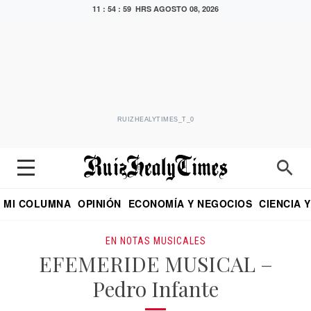
11 : 55 : 00 HRS
AGOSTO 08, 2026
RUIZHEALYTIMES_T_0
MI COLUMNA
OPINIÓN
ECONOMÍA Y NEGOCIOS
CIENCIA 
DIALOGO NOCTURNO
ECONOMISTA
EL UNIVERSAL
EDUARDO RUIZ HEALY EN FORMULA
PUEBLA
REFORMA
CRITERIO DE HI
EN NOTAS MUSICALES
EFEMERIDE MUSICAL –
Pedro Infante