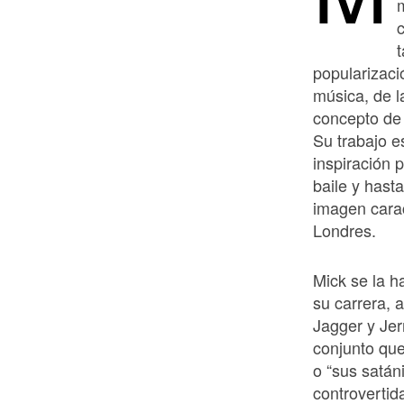
t
popularizació
música, de l
concepto de 
Su trabajo e
inspiración 
baile y hast
imagen carac
Londres.
Mick se la h
su carrera,
Jagger y Jer
conjunto que
o “sus satán
controvertid