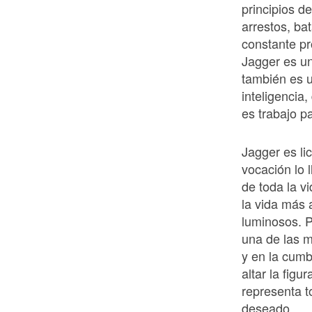
principios d
arrestos, bat
constante pr
Jagger es u
también es u
inteligencia,
es trabajo p
Jagger es li
vocación lo 
de toda la v
la vida más 
luminosos. P
una de las m
y en la cumb
altar la fig
representa t
deseado.