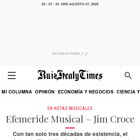
03 : 07 : 34 HRS
AGOSTO 07, 2026
RUIZHEALYTIMES_T_0
MI COLUMNA
OPINIÓN
ECONOMÍA Y NEGOCIOS
CIENCIA 
DIALOGO NOCTURNO
ECONOMISTA
EL UNIVERSAL
EDUARDO RUIZ HEALY EN FORMULA
PUEBLA
REFORMA
CRITERIO DE HI
EN NOTAS MUSICALES
Efemeride Musical – Jim Croce
Con tan solo tres décadas de existencia, el