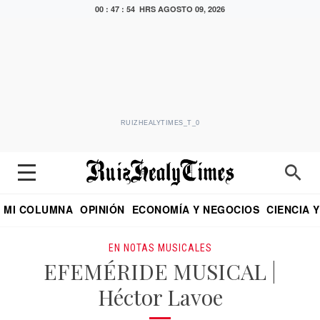
00 : 47 : 55 HRS
AGOSTO 09, 2026
RUIZHEALYTIMES_T_0
MI COLUMNA
OPINIÓN
ECONOMÍA Y NEGOCIOS
CIENCIA 
DIALOGO NOCTURNO
ECONOMISTA
EL UNIVERSAL
EDUARDO RUIZ HEALY EN FORMULA
PUEBLA
REFORMA
CRITERIO DE HI
EN NOTAS MUSICALES
EFEMÉRIDE MUSICAL |
Héctor Lavoe