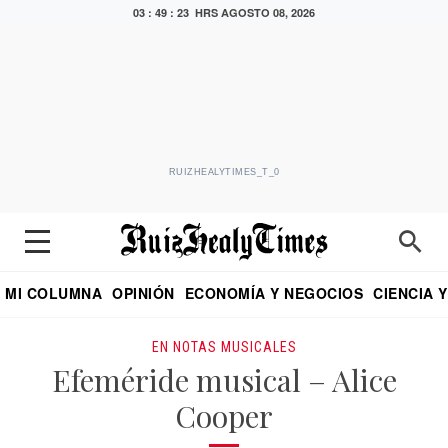
03 : 49 : 24 HRS
AGOSTO 08, 2026
RUIZHEALYTIMES_T_0
MI COLUMNA
OPINIÓN
ECONOMÍA Y NEGOCIOS
CIENCIA 
DIALOGO NOCTURNO
ECONOMISTA
EL UNIVERSAL
EDUARDO RUIZ HEALY EN FORMULA
PUEBLA
REFORMA
CRITERIO DE HI
EN NOTAS MUSICALES
Efeméride musical – Alice
Cooper