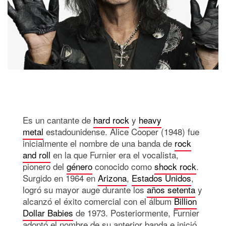
Es un cantante de
hard rock
y
heavy
metal
estadounidense. Alice Cooper (1948) fue
inicialmente el nombre de una banda de
rock
and roll
en la que Furnier era el vocalista,
pionero del
género
conocido como
shock rock
.
Surgido en 1964 en
Arizona
,
Estados Unidos
,
logró su mayor auge durante los
años setenta
y
alcanzó el éxito comercial con el álbum
Billion
Dollar Babies
de 1973. Posteriormente, Furnier
adoptó el nombre de su anterior banda e inició