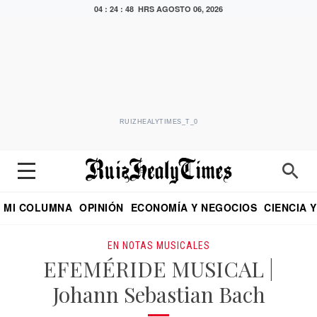
04 : 24 : 49 HRS
AGOSTO 06, 2026
RUIZHEALYTIMES_T_0
MI COLUMNA
OPINIÓN
ECONOMÍA Y NEGOCIOS
CIENCIA 
DIALOGO NOCTURNO
ECONOMISTA
EL UNIVERSAL
EDUARDO RUIZ HEALY EN FORMULA
PUEBLA
REFORMA
CRITERIO DE HI
EN NOTAS MUSICALES
EFEMÉRIDE MUSICAL |
Johann Sebastian Bach