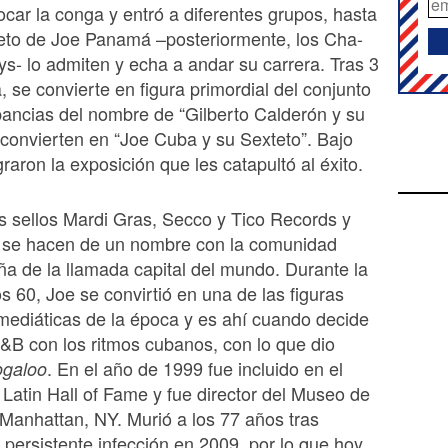
ocar la conga y entró a diferentes grupos, hasta
teto de Joe Panamá –posteriormente, los Cha-
- lo admiten y echa a andar su carrera. Tras 3
, se convierte en figura primordial del conjunto
pancias del nombre de “Gilberto Calderón y su
 convierten en “Joe Cuba y su Sexteto”. Bajo
graron la exposición que les catapultó al éxito.
s sellos Mardi Gras, Secco y Tico Records y
 se hacen de un nombre con la comunidad
ña de la llamada capital del mundo. Durante la
s 60, Joe se convirtió en una de las figuras
mediáticas de la época y es ahí cuando decide
R&B con los ritmos cubanos, con lo que dio
. En el año de 1999 fue incluido en el
ogaloo
l Latin Hall of Fame y fue director del Museo de
Manhattan, NY. Murió a los 77 años tras
 persistente infección en 2009, por lo que hoy