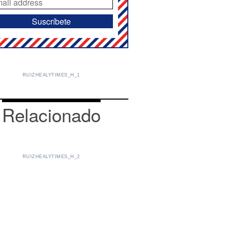
RUIZHEALYTIMES_H_1
Relacionado
RUIZHEALYTIMES_H_2