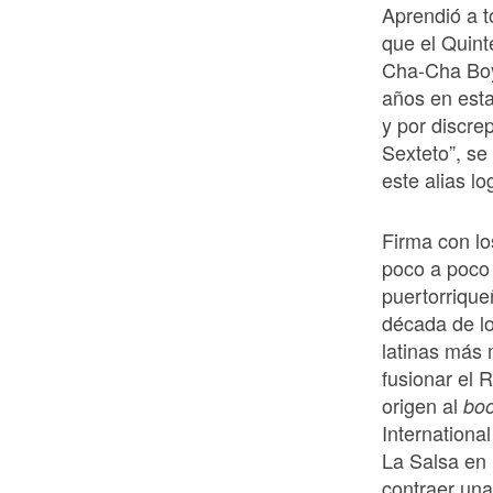
Aprendió a t
que el Quin
Cha-Cha Boys
años en esta
y por discre
Sexteto”, se
este alias lo
Firma con lo
poco a poco
puertorrique
década de lo
latinas más 
fusionar el 
origen al
bo
Internationa
La Salsa en 
contraer una