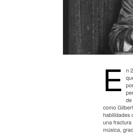
E
n 
qu
po
per
de
como Gilbert
habilidades 
una fractura 
música, grac