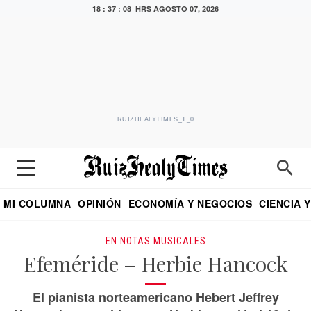
18 : 37 : 09 HRS
AGOSTO 07, 2026
RUIZHEALYTIMES_T_0
MI COLUMNA
OPINIÓN
ECONOMÍA Y NEGOCIOS
CIENCIA 
DIALOGO NOCTURNO
ECONOMISTA
EL UNIVERSAL
EDUARDO RUIZ HEALY EN FORMULA
PUEBLA
REFORMA
CRITERIO DE HI
EN NOTAS MUSICALES
Efeméride – Herbie Hancock
El pianista norteamericano Hebert Jeffrey