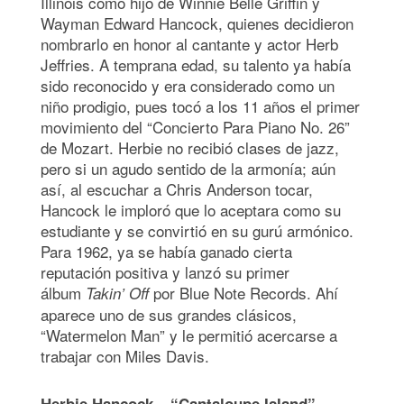
Illinois como hijo de Winnie Belle Griffin y
Wayman Edward Hancock, quienes decidieron
nombrarlo en honor al cantante y actor Herb
Jeffries. A temprana edad, su talento ya había
sido reconocido y era considerado como un
niño prodigio, pues tocó a los 11 años el primer
movimiento del “Concierto Para Piano No. 26”
de Mozart. Herbie no recibió clases de jazz,
pero si un agudo sentido de la armonía; aún
así, al escuchar a Chris Anderson tocar,
Hancock le imploró que lo aceptara como su
estudiante y se convirtió en su gurú armónico.
Para 1962, ya se había ganado cierta
reputación positiva y lanzó su primer
álbum
por Blue Note Records. Ahí
Takin’ Off
aparece uno de sus grandes clásicos,
“Watermelon Man” y le permitió acercarse a
trabajar con Miles Davis.
Herbie Hancock – “Cantaloupe Island”