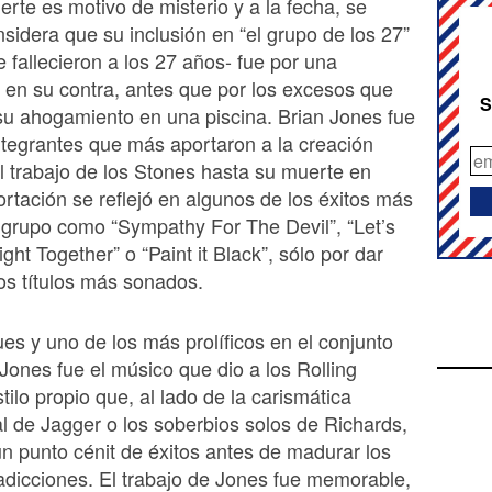
rte es motivo de misterio y a la fecha, se
sidera que su inclusión en “el grupo de los 27”
 fallecieron a los 27 años- fue por una
 en su contra, antes que por los excesos que
S
u ahogamiento en una piscina. Brian Jones fue
ntegrantes que más aportaron a la creación
l trabajo de los Stones hasta su muerte en
rtación se reflejó en algunos de los éxitos más
grupo como “Sympathy For The Devil”, “Let’s
ht Together” o “Paint it Black”, sólo por dar
os títulos más sonados.
ues y uno de los más prolíficos en el conjunto
Jones fue el músico que dio a los Rolling
tilo propio que, al lado de la carismática
l de Jagger o los soberbios solos de Richards,
n punto cénit de éxitos antes de madurar los
dicciones. El trabajo de Jones fue memorable,