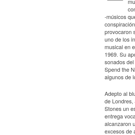
mue
con
-músicos que
conspiración
provocaron s
uno de los i
musical en e
1969. Su apo
sonados del 
Spend the Nig
algunos de l
Adepto al bl
de Londres, 
Stones un es
entrega voca
alcanzaron u
excesos de a