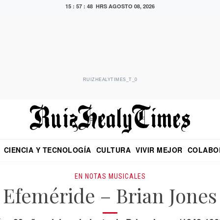
15 : 57 : 49 HRS
AGOSTO 08, 2026
RUIZHEALYTIMES_T_0
CIENCIA Y TECNOLOGÍA
CULTURA
VIVIR MEJOR
COLABO
NO
CRITERIO DE HIDALGO
EDUARDO RUIZ HEALY EN FORMULA
DIARIO DE CHIAPAS
PUEBLA
OPINIÓN
IMAGEN DE Z
EN EL ES
EN NOTAS MUSICALES
Efeméride – Brian Jones