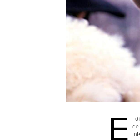
E
l 
de
in