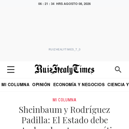
06 : 21 : 35 HRS
AGOSTO 08, 2026
RUIZHEALYTIMES_T_0
MI COLUMNA
OPINIÓN
ECONOMÍA Y NEGOCIOS
CIENCIA 
DIALOGO NOCTURNO
ECONOMISTA
EL UNIVERSAL
EDUARDO RUIZ HEALY EN FORMULA
PUEBLA
REFORMA
CRITERIO DE HI
MI COLUMNA
Sheinbaum y Rodríguez
Padilla: El Estado debe