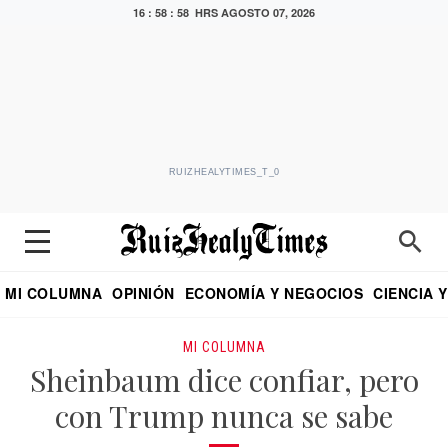
16 : 58 : 59 HRS
AGOSTO 07, 2026
RUIZHEALYTIMES_T_0
MI COLUMNA
OPINIÓN
ECONOMÍA Y NEGOCIOS
CIENCIA 
DIALOGO NOCTURNO
ECONOMISTA
EL UNIVERSAL
EDUARDO RUIZ HEALY EN FORMULA
PUEBLA
REFORMA
CRITERIO DE HI
MI COLUMNA
Sheinbaum dice confiar, pero
con Trump nunca se sabe