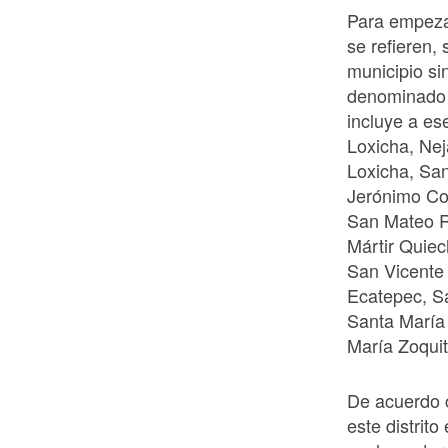
Para empeza
se refieren, 
municipio si
denominado M
incluye a es
Loxicha, Ne
Loxicha, Sa
Jerónimo Co
San Mateo R
Mártir Quie
San Vicente
Ecatepec, S
Santa María
María Zoqui
De acuerdo c
este distrito