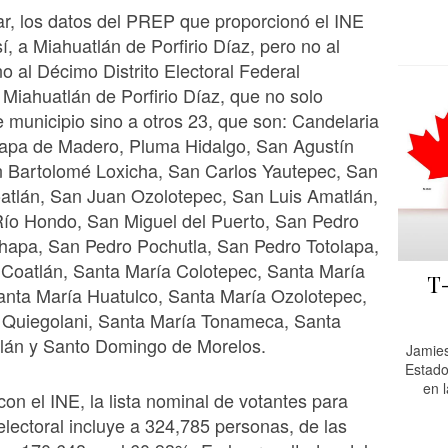
r, los datos del PREP que proporcionó el INE
sí, a Miahuatlán de Porfirio Díaz, pero no al
no al Décimo Distrito Electoral Federal
iahuatlán de Porfirio Díaz, que no solo
e municipio sino a otros 23, que son: Candelaria
japa de Madero, Pluma Hidalgo, San Agustín
n Bartolomé Loxicha, San Carlos Yautepec, San
atlán, San Juan Ozolotepec, San Luis Amatlán,
ío Hondo, San Miguel del Puerto, San Pedro
chapa, San Pedro Pochutla, San Pedro Totolapa,
 Coatlán, Santa María Colotepec, Santa María
T
anta María Huatulco, Santa María Ozolotepec,
 Quiegolani, Santa María Tonameca, Santa
tlán y Santo Domingo de Morelos.
Jamies
Estado
en 
on el INE, la lista nominal de votantes para
 electoral incluye a 324,785 personas, de las