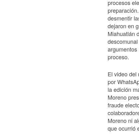
procesos ele
preparación.
desmentir la
dejaron en g
Miahuatlán d
descomunal 
argumentos a
proceso.
El video del 
por WhatsApp
la edición m
Moreno pres
fraude elect
colaboradore
Moreno ni al
que ocurrió 