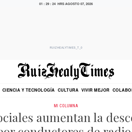
01 : 29 : 26 HRS
AGOSTO 07, 2026
RUIZHEALYTIMES_T_0
CIENCIA Y TECNOLOGÍA
CULTURA
VIVIR MEJOR
COLABO
NO
CRITERIO DE HIDALGO
EDUARDO RUIZ HEALY EN FORMULA
DIARIO DE CHIAPAS
PUEBLA
OPINIÓN
IMAGEN DE Z
EN EL ES
MI COLUMNA
ociales aumentan la desc
por conductores de radio