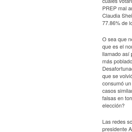
cuales votar
PREP mal ana
Claudia Shei
77.86% de lo
O sea que no
que es el no
llamado así 
más poblado
Desafortuna
que se volvi
consumó un g
casos simila
falsas en to
elección?
Las redes so
presidente 