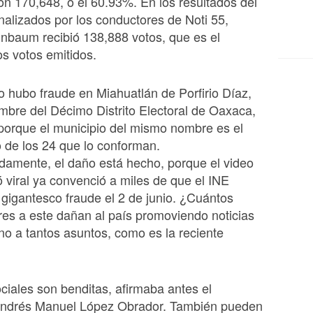
on 170,648, o el 60.93%. En los resultados del
lizados por los conductores de Noti 55,
nbaum recibió 138,888 votos, que es el
s votos emitidos.
 hubo fraude en Miahuatlán de Porfirio Díaz,
mbre del Décimo Distrito Electoral de Oaxaca,
porque el municipio del mismo nombre es el
 de los 24 que lo conforman.
damente, el daño está hecho, porque el video
ó viral ya convenció a miles de que el INE
igantesco fraude el 2 de junio. ¿Cuántos
res a este dañan al país promoviendo noticias
rno a tantos asuntos, como es la reciente
ciales son benditas, afirmaba antes el
Andrés Manuel López Obrador. También pueden