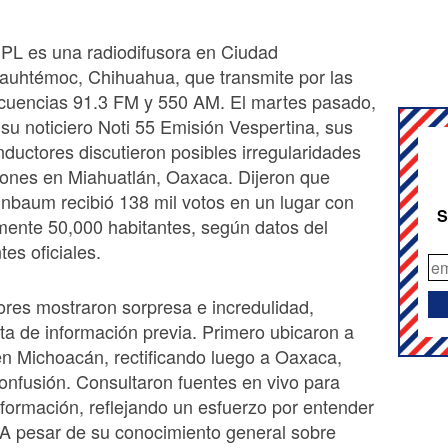
PL es una radiodifusora en Ciudad
auhtémoc, Chihuahua, que transmite por las
ecuencias 91.3 FM y 550 AM. El martes pasado,
 su noticiero Noti 55 Emisión Vespertina, sus
nductores discutieron posibles irregularidades
iones en Miahuatlán, Oaxaca. Dijeron que
nbaum recibió 138 mil votos en un lugar con
S
ente 50,000 habitantes, según datos del
es oficiales.
res mostraron sorpresa e incredulidad,
lta de información previa. Primero ubicaron a
n Michoacán, rectificando luego a Oaxaca,
nfusión. Consultaron fuentes en vivo para
 información, reflejando un esfuerzo por entender
. A pesar de su conocimiento general sobre