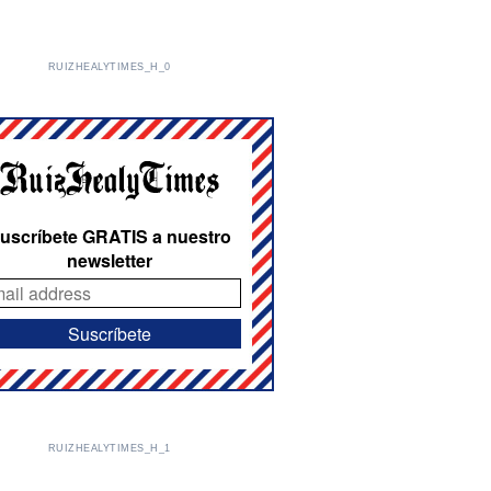
RUIZHEALYTIMES_H_0
uscríbete GRATIS a nuestro
newsletter
RUIZHEALYTIMES_H_1