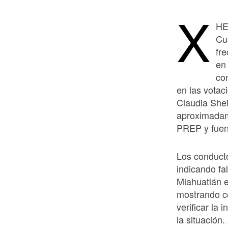
X
HE
Cu
fr
en
co
en las votac
Claudia Shei
aproximadam
PREP y fuent
Los conducto
indicando fa
Miahuatlán e
mostrando co
verificar la
la situación