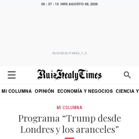
05 : 37 : 14 HRS
AGOSTO 09, 2026
RUIZHEALYTIMES_T_0
MI COLUMNA
OPINIÓN
ECONOMÍA Y NEGOCIOS
CIENCIA 
DIALOGO NOCTURNO
ECONOMISTA
EL UNIVERSAL
EDUARDO RUIZ HEALY EN FORMULA
PUEBLA
REFORMA
CRITERIO DE HI
MI COLUMNA
Programa “Trump desde
Londres y los aranceles”