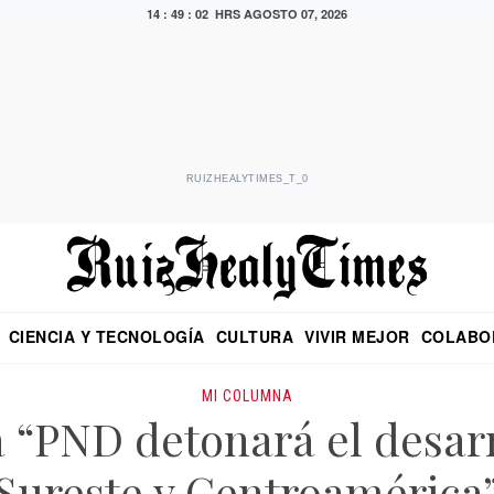
14 : 49 : 03 HRS
AGOSTO 07, 2026
RUIZHEALYTIMES_T_0
CIENCIA Y TECNOLOGÍA
CULTURA
VIVIR MEJOR
COLABO
NO
CRITERIO DE HIDALGO
EDUARDO RUIZ HEALY EN FORMULA
DIARIO DE CHIAPAS
PUEBLA
OPINIÓN
IMAGEN DE Z
EN EL ES
MI COLUMNA
“PND detonará el desarr
Sureste y Centroamérica