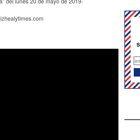
a” del lunes 20 de mayo de 2019-
izhealytimes.com
S