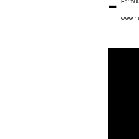
-
Fórmul
www.ru