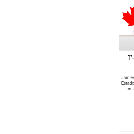
T
Jamies
Estado
en 