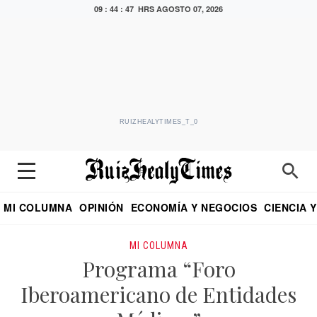
09 : 44 : 48 HRS
AGOSTO 07, 2026
RUIZHEALYTIMES_T_0
MI COLUMNA
OPINIÓN
ECONOMÍA Y NEGOCIOS
CIENCIA 
DIALOGO NOCTURNO
ECONOMISTA
EL UNIVERSAL
EDUARDO RUIZ HEALY EN FORMULA
PUEBLA
REFORMA
CRITERIO DE HI
MI COLUMNA
Programa “Foro
Iberoamericano de Entidades