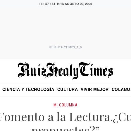
13 : 57 : 52 HRS
AGOSTO 09, 2026
RUIZHEALYTIMES_T_0
CIENCIA Y TECNOLOGÍA
CULTURA
VIVIR MEJOR
COLABO
NO
CRITERIO DE HIDALGO
EDUARDO RUIZ HEALY EN FORMULA
DIARIO DE CHIAPAS
PUEBLA
OPINIÓN
IMAGEN DE Z
EN EL ES
MI COLUMNA
omento a la Lectura.¿Cu
propuestas?”