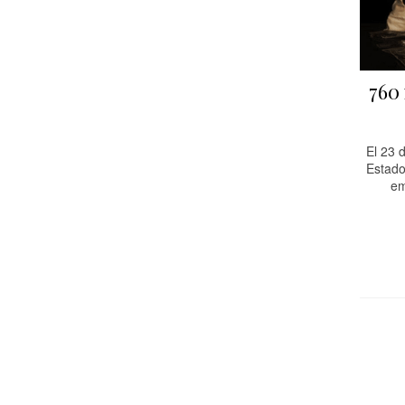
760 
El 23 
Estado
em