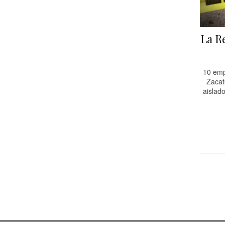
La R
10 emp
Zacat
aislado