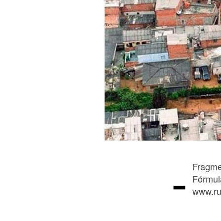
-
Fragme
Fórmula
www.ru