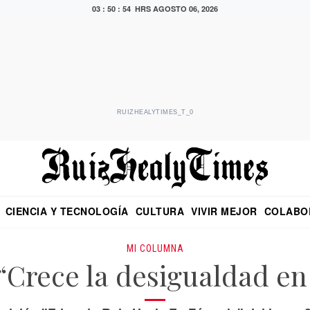
03 : 50 : 55 HRS
AGOSTO 06, 2026
RUIZHEALYTIMES_T_0
CIENCIA Y TECNOLOGÍA
CULTURA
VIVIR MEJOR
COLABO
NO
CRITERIO DE HIDALGO
EDUARDO RUIZ HEALY EN FORMULA
DIARIO DE CHIAPAS
PUEBLA
OPINIÓN
IMAGEN DE Z
EN EL ES
MI COLUMNA
“Crece la desigualdad en