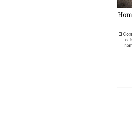
Homi
El Gob
caí
homi