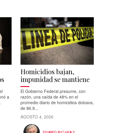
Homicidios bajan,
os
impunidad se mantiene
el
El Gobierno Federal presume, con
onó a
razón, una caída de 48% en el
.
promedio diario de homicidios dolosos,
de 86.9...
AGOSTO 4, 2026
EDUARDO RUIZ-HEALY