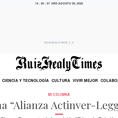
14 : 00 : 58 HRS
AGOSTO 09, 2026
RUIZHEALYTIMES_T_0
CIENCIA Y TECNOLOGÍA
CULTURA
VIVIR MEJOR
COLABO
NO
CRITERIO DE HIDALGO
EDUARDO RUIZ HEALY EN FORMULA
DIARIO DE CHIAPAS
PUEBLA
OPINIÓN
IMAGEN DE Z
EN EL ES
MI COLUMNA
a “Alianza Actinver-Leg