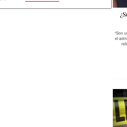
¿S
“Son u
el adm
ref