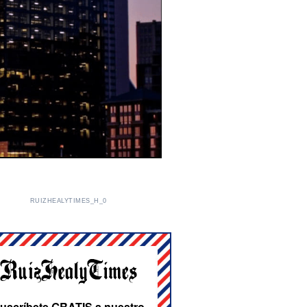
RUIZHEALYTIMES_H_0
uscríbete GRATIS a nuestro