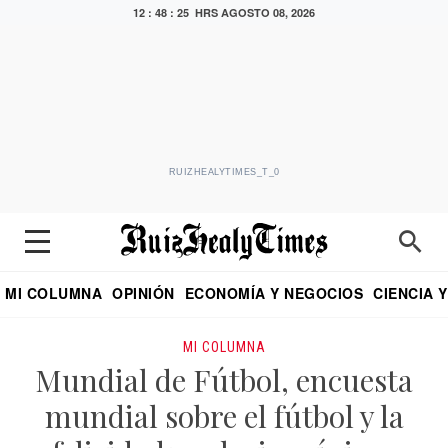
12 : 48 : 26 HRS
AGOSTO 08, 2026
RUIZHEALYTIMES_T_0
MI COLUMNA
OPINIÓN
ECONOMÍA Y NEGOCIOS
CIENCIA 
DIALOGO NOCTURNO
ECONOMISTA
EL UNIVERSAL
EDUARDO RUIZ HEALY EN FORMULA
PUEBLA
REFORMA
CRITERIO DE HI
MI COLUMNA
Mundial de Fútbol, encuesta
mundial sobre el fútbol y la