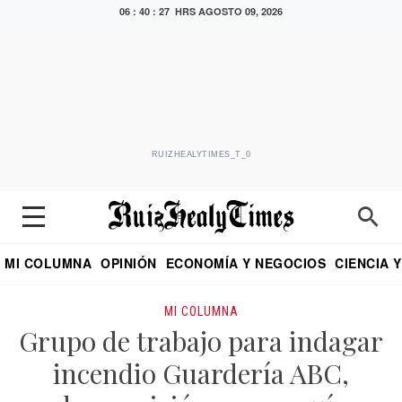
06 : 40 : 28 HRS
AGOSTO 09, 2026
RUIZHEALYTIMES_T_0
MI COLUMNA
OPINIÓN
ECONOMÍA Y NEGOCIOS
CIENCIA 
DIALOGO NOCTURNO
ECONOMISTA
EL UNIVERSAL
EDUARDO RUIZ HEALY EN FORMULA
PUEBLA
REFORMA
CRITERIO DE HI
MI COLUMNA
Grupo de trabajo para indagar
incendio Guardería ABC,