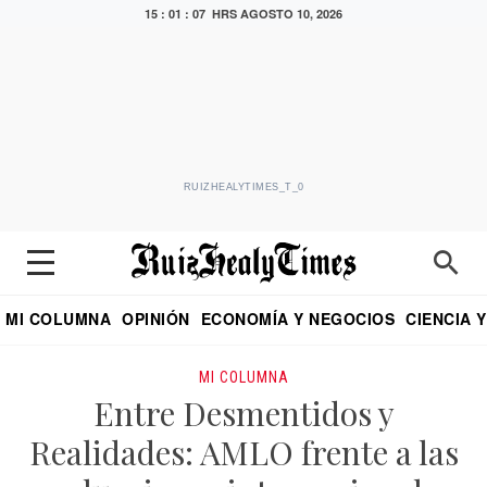
15 : 01 : 08 HRS
AGOSTO 10, 2026
RUIZHEALYTIMES_T_0
MI COLUMNA
OPINIÓN
ECONOMÍA Y NEGOCIOS
CIENCIA 
DIALOGO NOCTURNO
ECONOMISTA
EL UNIVERSAL
EDUARDO RUIZ HEALY EN FORMULA
PUEBLA
REFORMA
CRITERIO DE HI
MI COLUMNA
Entre Desmentidos y
Realidades: AMLO frente a las