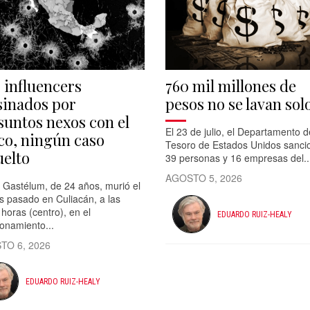
s influencers
760 mil millones de
sinados por
pesos no se lavan sol
suntos nexos con el
El 23 de julio, el Departamento d
co, ningún caso
Tesoro de Estados Unidos sanci
uelto
39 personas y 16 empresas del..
AGOSTO 5, 2026
 Gastélum, de 24 años, murió el
s pasado en Culiacán, a las
horas (centro), en el
EDUARDO RUIZ-HEALY
ionamiento...
TO 6, 2026
EDUARDO RUIZ-HEALY