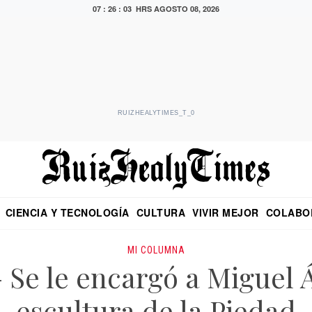
07 : 26 : 05 HRS
AGOSTO 08, 2026
RUIZHEALYTIMES_T_0
CIENCIA Y TECNOLOGÍA
CULTURA
VIVIR MEJOR
COLABO
NO
CRITERIO DE HIDALGO
EDUARDO RUIZ HEALY EN FORMULA
DIARIO DE CHIAPAS
PUEBLA
OPINIÓN
IMAGEN DE Z
EN EL ES
MI COLUMNA
– Se le encargó a Miguel 
escultura de la Piedad