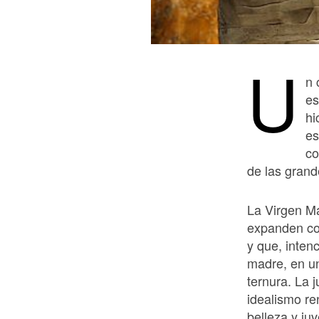
U
n 
es
hi
es
co
de las grand
La Virgen Ma
expanden co
y que, inte
madre, en un
ternura. La 
idealismo ren
belleza y ju