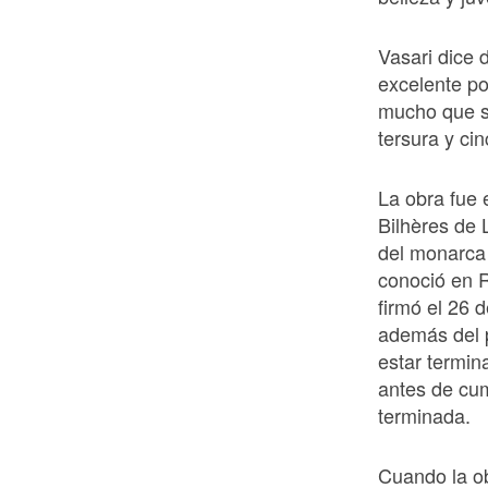
Vasari dice 
excelente po
mucho que se
tersura y ci
La obra fue 
Bilhères de 
del monarca 
conoció en Ro
firmó el 26 
además del 
estar termin
antes de cum
terminada.
Cuando la ob