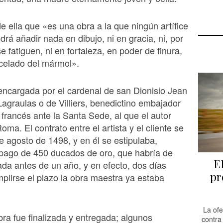
de ella que «es una obra a la que ningún artífice
drá añadir nada en dibujo, ni en gracia, ni, por
 fatiguen, ni en fortaleza, en poder de finura,
ncelado del mármol».
encargada por el cardenal de san Dionisio Jean
Lagraulas o de Villiers, benedictino embajador
francés ante la Santa Sede, al que el autor
ma. El contrato entre el artista y el cliente se
de agosto de 1498, y en él se estipulaba,
pago de 450 ducados de oro, que habría de
E
ada antes de un año, y en efecto, dos días
pr
plirse el plazo la obra maestra ya estaba
La of
ra fue finalizada y entregada; algunos
contra