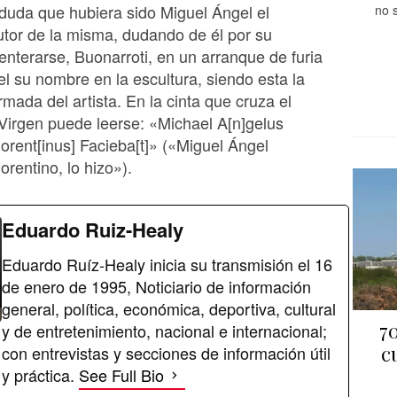
duda que hubiera sido Miguel Ángel el
no 
tor de la misma, dudando de él por su
 enterarse, Buonarroti, en un arranque de furia
el su nombre en la escultura, siendo esta la
rmada del artista. En la cinta que cruza el
Virgen puede leerse: «Michael A[n]gelus
orent[inus] Facieba[t]» («Miguel Ángel
lorentino, lo hizo»).
Eduardo Ruiz-Healy
Eduardo Ruíz-Healy inicia su transmisión el 16
de enero de 1995, Noticiario de información
general, política, económica, deportiva, cultural
70
y de entretenimiento, nacional e internacional;
c
con entrevistas y secciones de información útil
y práctica.
See Full Bio