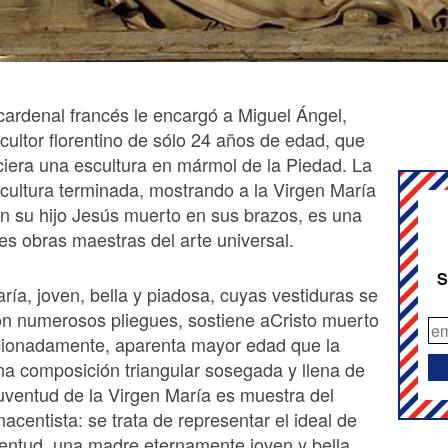
cardenal francés le encargó a Miguel Ángel,
cultor florentino de sólo 24 años de edad, que
ciera una escultura en mármol de la Piedad. La
cultura terminada, mostrando a la Virgen María
n su hijo Jesús muerto en sus brazos, es una
es obras maestras del arte universal.
S
ría, joven, bella y piadosa, cuyas vestiduras se
n numerosos pliegues, sostiene aCristo muerto
ncionadamente, aparenta mayor edad que la
a composición triangular sosegada y llena de
juventud de la Virgen María es muestra del
acentista: se trata de representar el ideal de
ventud, una madre eternamente joven y bella.