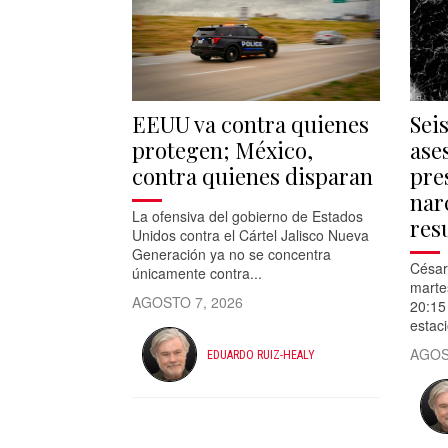
EEUU va contra quienes
Sei
protegen; México,
ase
contra quienes disparan
pre
nar
La ofensiva del gobierno de Estados
res
Unidos contra el Cártel Jalisco Nueva
Generación ya no se concentra
César
únicamente contra...
marte
AGOSTO 7, 2026
20:15 
estac
AGOS
EDUARDO RUIZ-HEALY