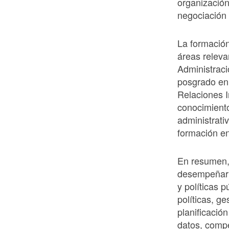
organización
negociación y
La formación
áreas releva
Administraci
posgrado en 
Relaciones 
conocimiento
administrati
formación en
En resumen, 
desempeñar 
y políticas 
políticas, ge
planificació
datos, comp