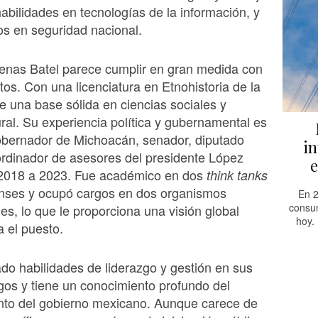
abilidades en tecnologías de la información, y
s en seguridad nacional.
enas Batel parece cumplir en gran medida con
itos. Con una licenciatura en Etnohistoria de la
 una base sólida en ciencias sociales y
tural. Su experiencia política y gubernamental es
obernador de Michoacán, senador, diputado
in
ordinador de asesores del presidente López
e
2018 a 2023. Fue académico en dos
think tanks
nses y ocupó cargos en dos organismos
En 2
consum
les, lo que le proporciona una visión global
hoy.
a el puesto.
o habilidades de liderazgo y gestión en sus
gos y tiene un conocimiento profundo del
nto del gobierno mexicano. Aunque carece de