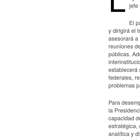
jefe
El p
y dirigirá el
asesorará a 
reuniones de
públicas. A
interinstitu
establecerá
federales, r
problemas pa
Para desempe
la Presidenc
capacidad de
estratégica,
analítica y 