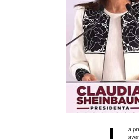
L
a pr
ayer