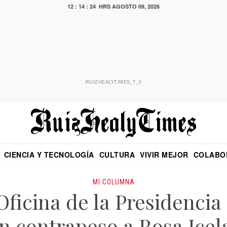
12 : 14 : 25 HRS
AGOSTO 09, 2026
RUIZHEALYTIMES_T_0
CIENCIA Y TECNOLOGÍA
CULTURA
VIVIR MEJOR
COLABO
NO
CRITERIO DE HIDALGO
EDUARDO RUIZ HEALY EN FORMULA
DIARIO DE CHIAPAS
PUEBLA
OPINIÓN
IMAGEN DE Z
EN EL ES
MI COLUMNA
 Oficina de la Presidencia
n contrapeso a Rosa Icel