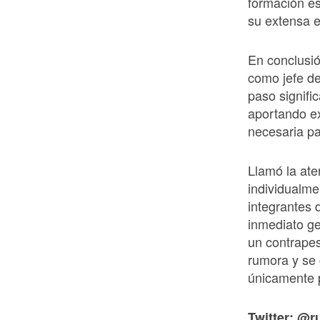
formación es
su extensa e
En conclusi
como jefe de
paso signifi
aportando ex
necesaria pa
Llamó la ate
individualme
integrantes 
inmediato g
un contrapes
rumora y se
únicamente 
Twitter: @r