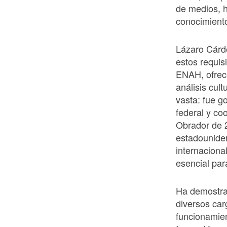
de medios, h
conocimiento
Lázaro Cárd
estos requis
ENAH, ofrece
análisis cul
vasta: fue g
federal y co
Obrador de 
estadounide
internaciona
esencial par
Ha demostrad
diversos car
funcionamie