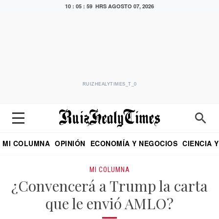
10 : 06 : 00 HRS
AGOSTO 07, 2026
RUIZHEALYTIMES_T_0
MI COLUMNA
OPINIÓN
ECONOMÍA Y NEGOCIOS
CIENCIA 
DIALOGO NOCTURNO
ECONOMISTA
EL UNIVERSAL
EDUARDO RUIZ HEALY EN FORMULA
PUEBLA
REFORMA
CRITERIO DE HI
MI COLUMNA
¿Convencerá a Trump la carta
que le envió AMLO?