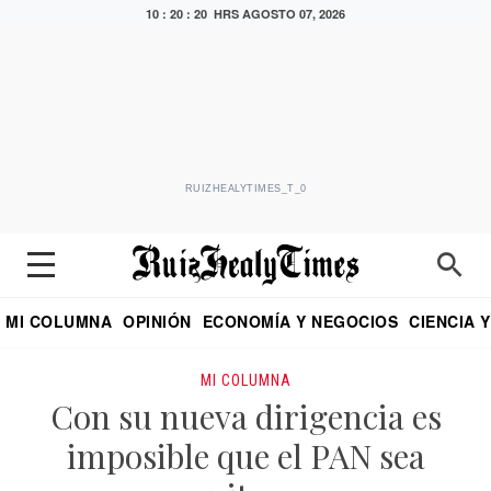
10 : 20 : 21 HRS
AGOSTO 07, 2026
RUIZHEALYTIMES_T_0
MI COLUMNA
OPINIÓN
ECONOMÍA Y NEGOCIOS
CIENCIA 
DIALOGO NOCTURNO
ECONOMISTA
EL UNIVERSAL
EDUARDO RUIZ HEALY EN FORMULA
PUEBLA
REFORMA
CRITERIO DE HI
MI COLUMNA
Con su nueva dirigencia es
imposible que el PAN sea