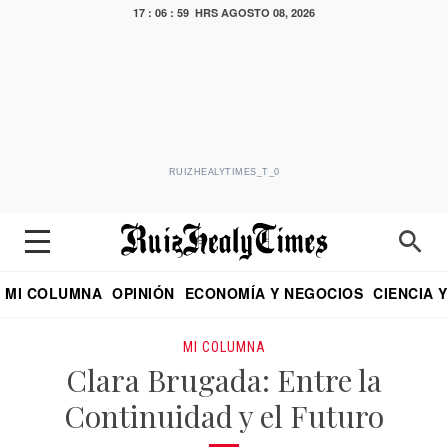
17 : 07 : 00 HRS
AGOSTO 08, 2026
RUIZHEALYTIMES_T_0
MI COLUMNA
OPINIÓN
ECONOMÍA Y NEGOCIOS
CIENCIA 
DIALOGO NOCTURNO
ECONOMISTA
EL UNIVERSAL
EDUARDO RUIZ HEALY EN FORMULA
PUEBLA
REFORMA
CRITERIO DE HI
MI COLUMNA
Clara Brugada: Entre la
Continuidad y el Futuro