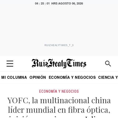
04 : 25 : 02 HRS
AGOSTO 06, 2026
RUIZHEALYTIMES_T_0
MI COLUMNA
OPINIÓN
ECONOMÍA Y NEGOCIOS
CIENCIA 
DIALOGO NOCTURNO
ECONOMISTA
EL UNIVERSAL
EDUARDO RUIZ HEALY EN FORMULA
PUEBLA
REFORMA
CRITERIO DE HI
ECONOMÍA Y NEGOCIOS
YOFC, la multinacional china
líder mundial en fibra óptica,