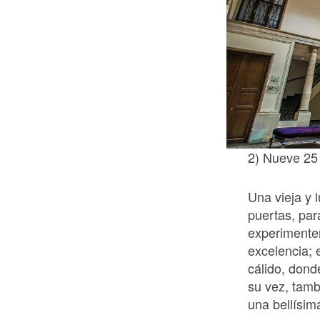
2) Nueve 25
Una vieja y 
puertas, par
experimenten
excelencia; 
cálido, dond
su vez, tamb
una bellísim