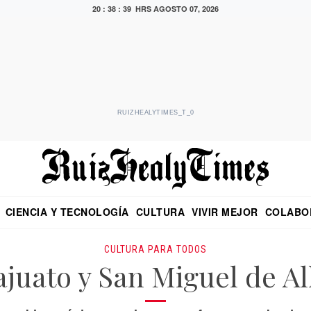
20 : 38 : 40 HRS
AGOSTO 07, 2026
RUIZHEALYTIMES_T_0
CIENCIA Y TECNOLOGÍA
CULTURA
VIVIR MEJOR
COLABO
NO
CRITERIO DE HIDALGO
EDUARDO RUIZ HEALY EN FORMULA
DIARIO DE CHIAPAS
PUEBLA
OPINIÓN
IMAGEN DE Z
EN EL ES
CULTURA PARA TODOS
juato y San Miguel de A