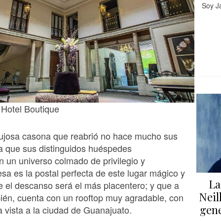
Soy Ja
 Hotel Boutique
lujosa casona que reabrió no hace mucho sus
a que sus distinguidos huéspedes
 un universo colmado de privilegio y
esa es la postal perfecta de este lugar mágico y
La
e el descanso será el más placentero; y que a
Neil
ién, cuenta con un rooftop muy agradable, con
gene
a vista a la ciudad de Guanajuato.