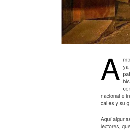
A
mb
ya
pa
his
co
nacional e i
calles y su 
Aquí algunas
lectores, qu