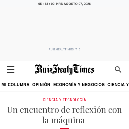
05 : 13 : 03 HRS
AGOSTO 07, 2026
RUIZHEALYTIMES_T_0
MI COLUMNA
OPINIÓN
ECONOMÍA Y NEGOCIOS
CIENCIA 
DIALOGO NOCTURNO
ECONOMISTA
EL UNIVERSAL
EDUARDO RUIZ HEALY EN FORMULA
PUEBLA
REFORMA
CRITERIO DE HI
CIENCIA Y TECNOLOGÍA
Un encuentro de reflexión con
la máquina