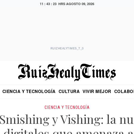
11 : 43 : 24 HRS
AGOSTO 09, 2026
RUIZHEALYTIMES_T_0
CIENCIA Y TECNOLOGÍA
CULTURA
VIVIR MEJOR
COLABO
NO
CRITERIO DE HIDALGO
EDUARDO RUIZ HEALY EN FORMULA
DIARIO DE CHIAPAS
PUEBLA
OPINIÓN
IMAGEN DE Z
EN EL ES
CIENCIA Y TECNOLOGÍA
Smishing y Vishing: la n
 digitales que amenaza 