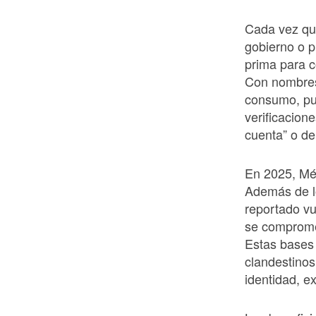
Cada vez que
gobierno o p
prima para c
Con nombres,
consumo, pu
verificacion
cuenta” o de
En 2025, Méx
Además de l
reportado v
se compromet
Estas bases 
clandestino
identidad, ex