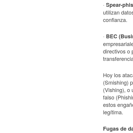
·
Spear-phis
utilizan dat
confianza.
·
BEC (Busi
empresariale
directivos o
transferenci
Hoy los ata
(Smishing) p
(Vishing), o
falso (Phish
estos engaño
legítima.
Fugas de da