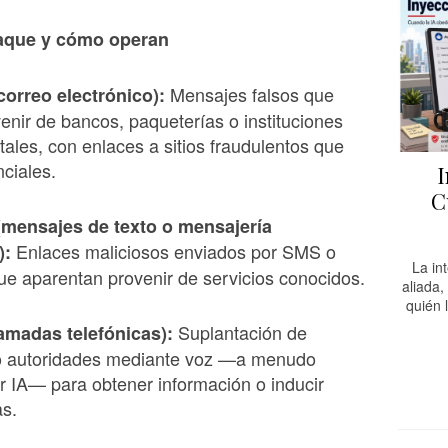
aque y có
mo operan
Mensajes falsos que
correo electr
ó
nico):
enir de bancos, paqueterías o instituciones
les, con enlaces a sitios fraudulentos que
ciales.
I
C
(mensajes de texto o mensajer
ía
Enlaces maliciosos enviados por SMS o
):
La in
e aparentan provenir de servicios conocidos.
aliada,
quién 
Suplantación de
lamadas telefó
nicas):
 autoridades mediante voz —a menudo
 IA— para obtener información o inducir
as.