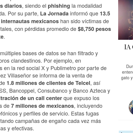
, siendo el
la modalidad
s diarios
phishing
da. Por su parte,
informó que
La Jornada
13.5
han sido víctimas de
 internautas mexicanos
itales, con pérdidas promedio de
$8,750 pesos
.
te
IA
 múltiples bases de datos se han filtrado y
oros clandestinos. Por ejemplo, en
Dur
s en la red social X y Publimetro por parte de
enten
z Villaseñor se informa de la venta de
gato y
 de
, así
1.8 millones de clientes de Telcel
SS, Bancoppel, Consubanco y Banco Azteca y
que expuso los
traci
ón de un call center
ás de
, incluyendo
7 millones de mexicanos
fónicos y perfiles de servicio. Estas fugas
ntando campañas de engaño cada vez más
as y efectivas.