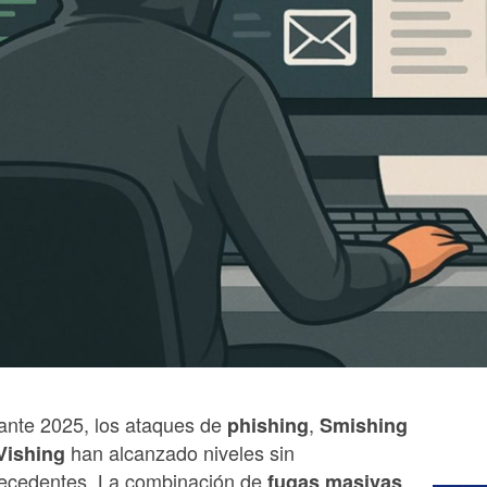
ante 2025, los ataques de
,
phishing
Smishing
han alcanzado niveles sin
Vishing
ecedentes. La combinación de
fugas masivas