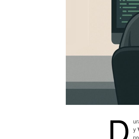
D
ur
y
pr