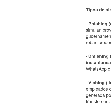
Tipos de at
·
Phishing (
simulan prov
gubernamenta
roban creden
·
Smishing 
instantá
nea
WhatsApp qu
·
Vishing (l
empleados o
generada por
transferenci