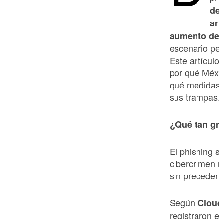
de
ar
aumento de 
escenario pe
Este artícul
por qué Méxi
qué medidas 
sus trampas
¿Qu
é
tan gr
El phishing
cibercrimen 
sin preceden
Según
Clou
registraron 