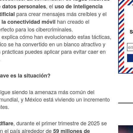
, el
 datos personales
uso de inteligencia
para crear mensajes más creíbles y el
tificial
han creado el
la conectividad móvil
rfecto para los cibercriminales.
S
o explica cómo han evolucionado estas tácticas,
co se ha convertido en un blanco atractivo y
prácticas puedes aplicar para evitar caer en
.
ave es la situació
n?
 sigue siendo la amenaza más común del
mundial, y México está viviendo un incremento
tes.
, durante el primer trimestre de 2025 se
dflare
en el país alrededor de
59 millones de