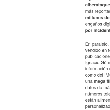
ciberataque
más reporta
millones de
engaños dig
por inciden
En paralelo,
vendido en f
publicacione
Ignacio Góme
información
como del IM
una
mega fil
datos de m
números tele
están alime
personalizad