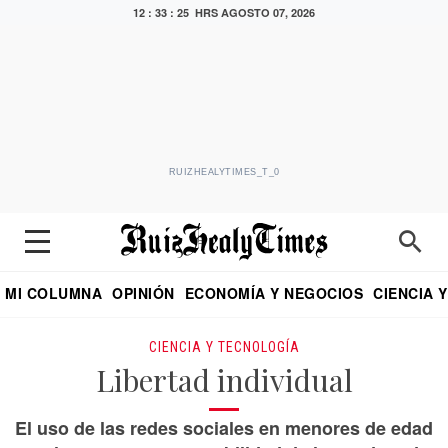
12 : 33 : 26 HRS
AGOSTO 07, 2026
RUIZHEALYTIMES_T_0
MI COLUMNA
OPINIÓN
ECONOMÍA Y NEGOCIOS
CIENCIA 
DIALOGO NOCTURNO
ECONOMISTA
EL UNIVERSAL
EDUARDO RUIZ HEALY EN FORMULA
PUEBLA
REFORMA
CRITERIO DE HI
CIENCIA Y TECNOLOGÍA
Libertad individual
El uso de las redes sociales en menores de edad