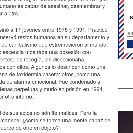
humano es capaz de asesinar, desmembrar y
r a otro.
S
inó a 17 jóvenes entre 1978 y 1991. Practicó
conservó restos humanos en su departamento y
s de canibalismo que estremecieron al mundo.
olescencia mostraba una obsesión con
rtos; los recogía, los diseccionaba,
ba con ellos. Algunos lo describen como una
ana de taxidermia casera; otros, como una
ada de alarma emocional. Fue condenado a
denas perpetuas y murió en prisión en 1994,
r otro interno.
d de sus actos no admite matices. Pero la
rmanece: ¿cómo se forma una mente capaz de
 cuerpo de otro en objeto?