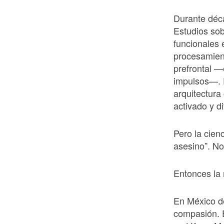
Durante déc
Estudios sob
funcionales 
procesamient
prefrontal —
impulsos—. E
arquitectura
activado y di
Pero la cien
asesino”. No
Entonces la 
En México de
compasión. E