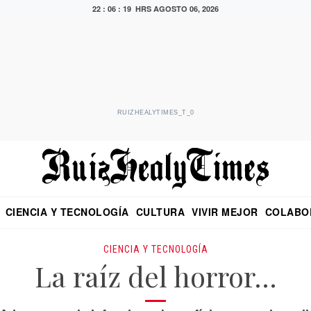
22 : 06 : 20 HRS
AGOSTO 06, 2026
RUIZHEALYTIMES_T_0
CIENCIA Y TECNOLOGÍA
CULTURA
VIVIR MEJOR
COLABO
NO
CRITERIO DE HIDALGO
EDUARDO RUIZ HEALY EN FORMULA
DIARIO DE CHIAPAS
PUEBLA
OPINIÓN
IMAGEN DE Z
EN EL ES
CIENCIA Y TECNOLOGÍA
La raíz del horror…