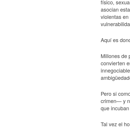
físico, sexu
asocian est
violentas en
vulnerabilida
Aquí es dond
Millones de 
convierten e
innegociable
ambigüedade
Pero si como
crimen— y no
que incuban 
Tal vez el h