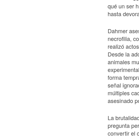
qué un ser 
hasta devora
Dahmer ases
necrofilia, 
realizó acto
Desde la ad
animales mue
experimenta
forma tempr
señal ignor
múltiples ca
asesinado po
La brutalida
pregunta pe
convertir el