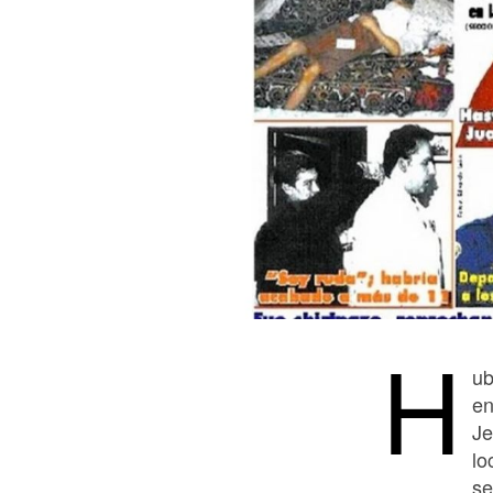
H
ub
en
Je
lo
se