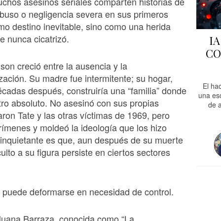
chos asesinos seriales comparten historias de
buso o negligencia severa en sus primeros
o destino inevitable, sino como una herida
 nunca cicatrizó.
I
CO
on creció entre la ausencia y la
lización. Su madre fue intermitente; su hogar,
El ha
écadas después, construiría una “familia” donde
una es
ntro absoluto. No asesinó con sus propias
de a
on Tate y las otras víctimas de 1969, pero
rímenes y moldeó la ideología que los hizo
 inquietante es que, aun después de su muerte
ulto a su figura persiste en ciertos sectores
 puede deformarse en necesidad de control.
Juana Barraza, conocida como “La