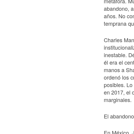
metáfora. Mu
abandono, a
años. No com
temprana que
Charles Mans
instituciona
inestable. D
él era el ce
manos a Shar
ordenó los c
posibles. Lo
en 2017, el c
marginales.
El abandono
En México, 