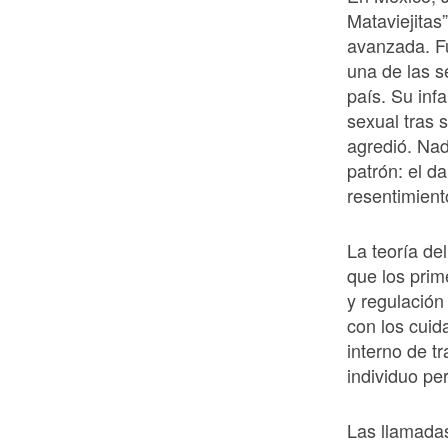
Mataviejitas
avanzada. F
una de las s
país. Su inf
sexual tras 
agredió. Nad
patrón: el d
resentimient
La teoría de
que los prim
y regulació
con los cui
interno de t
individuo pe
Las llamada