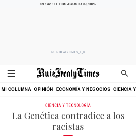
09 : 42 : 12 HRS
AGOSTO 09, 2026
RUIZHEALYTIMES_T_0
MI COLUMNA
OPINIÓN
ECONOMÍA Y NEGOCIOS
CIENCIA 
DIALOGO NOCTURNO
ECONOMISTA
EL UNIVERSAL
EDUARDO RUIZ HEALY EN FORMULA
PUEBLA
REFORMA
CRITERIO DE HI
CIENCIA Y TECNOLOGÍA
La Genética contradice a los
racistas