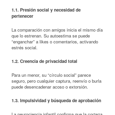
1.1. Presió
n social y necesidad de
pertenecer
La comparación con amigos inicia el mismo día
que lo estrenan. Su autoestima se puede
“enganchar” a likes o comentarios, activando
estrés social.
1.2. Creencia de privacidad total
Para un menor, su “círculo social” parece
seguro, pero cualquier captura, reenvío o burla
puede desencadenar acoso o extorsión.
1.3. Impulsividad y b
ú
squeda de aprobaci
ón
La neurociencia infantil confirma que la corteza