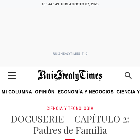
15 : 44 : 50 HRS
AGOSTO 07, 2026
RUIZHEALYTIMES_T_0
MI COLUMNA
OPINIÓN
ECONOMÍA Y NEGOCIOS
CIENCIA 
DIALOGO NOCTURNO
ECONOMISTA
EL UNIVERSAL
EDUARDO RUIZ HEALY EN FORMULA
PUEBLA
REFORMA
CRITERIO DE HI
CIENCIA Y TECNOLOGÍA
DOCUSERIE – CAPÍTULO 2:
Padres de Familia