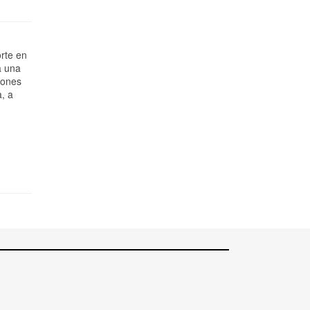
rte en
a una
lones
, a