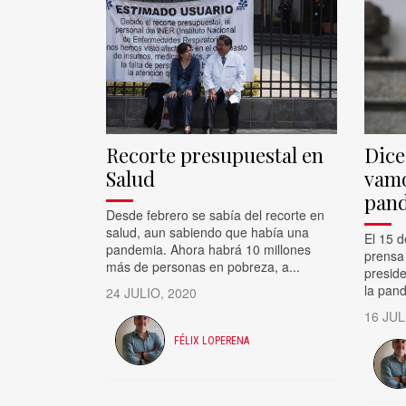
Recorte presupuestal en
Dice
Salud
vamo
pan
Desde febrero se sabía del recorte en
salud, aun sabiendo que había una
El 15 d
pandemia. Ahora habrá 10 millones
prensa 
más de personas en pobreza, a...
presid
la pan
24 JULIO, 2020
16 JUL
FÉLIX LOPERENA