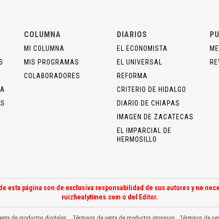
COLUMNA
DIARIOS
PU
MI COLUMNA
EL ECONOMISTA
ME
S
MIS PROGRAMAS
EL UNIVERSAL
RE
COLABORADORES
REFORMA
ÍA
CRITERIO DE HIDALGO
OS
DIARIO DE CHIAPAS
IMAGEN DE ZACATECAS
EL IMPARCIAL DE
HERMOSILLO
de esta página son de exclusiva responsabilidad de sus autores y no nece
ruizhealytimes.com o del Editor.
enta de productos digitales
Términos de venta de productos impresos
Términos de ser