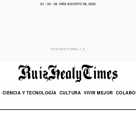
01 : 34 : 07 HRS
AGOSTO 08, 2026
RUIZHEALYTIMES_T_0
CIENCIA Y TECNOLOGÍA
CULTURA
VIVIR MEJOR
COLABO
NO
CRITERIO DE HIDALGO
EDUARDO RUIZ HEALY EN FORMULA
DIARIO DE CHIAPAS
PUEBLA
OPINIÓN
IMAGEN DE Z
EN EL ES