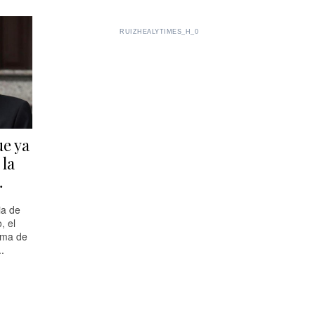
RUIZHEALYTIMES_H_0
ue ya
 la
…
ia de
, el
ema de
.